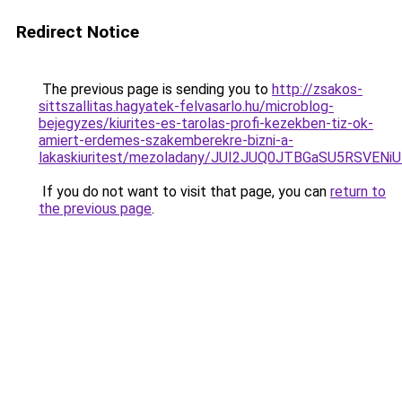
Redirect Notice
The previous page is sending you to
http://zsakos-
sittszallitas.hagyatek-felvasarlo.hu/microblog-
bejegyzes/kiurites-es-tarolas-profi-kezekben-tiz-ok-
amiert-erdemes-szakemberekre-bizni-a-
lakaskiuritest/mezoladany/JUI2JUQ0JTBGaSU5RSVE
If you do not want to visit that page, you can
return to
the previous page
.