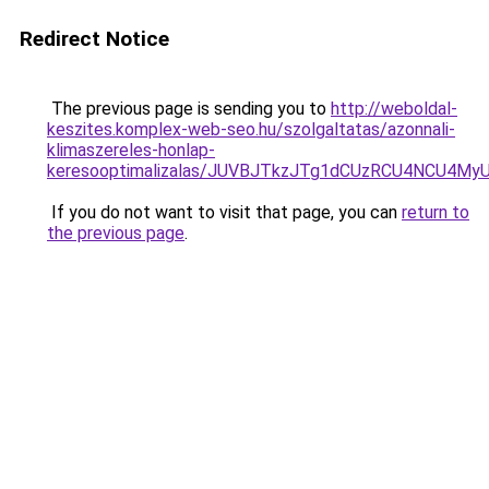
Redirect Notice
The previous page is sending you to
http://weboldal-
keszites.komplex-web-seo.hu/szolgaltatas/azonnali-
klimaszereles-honlap-
keresooptimalizalas/JUVBJTkzJTg1dCUzRCU4NCU4M
If you do not want to visit that page, you can
return to
the previous page
.