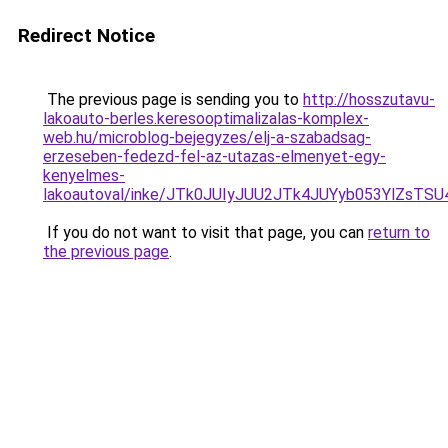
Redirect Notice
The previous page is sending you to
http://hosszutavu-
lakoauto-berles.keresooptimalizalas-komplex-
web.hu/microblog-bejegyzes/elj-a-szabadsag-
erzeseben-fedezd-fel-az-utazas-elmenyet-egy-
kenyelmes-
lakoautoval/inke/JTk0JUIyJUU2JTk4JUYyb053YlZs
If you do not want to visit that page, you can
return to
the previous page
.