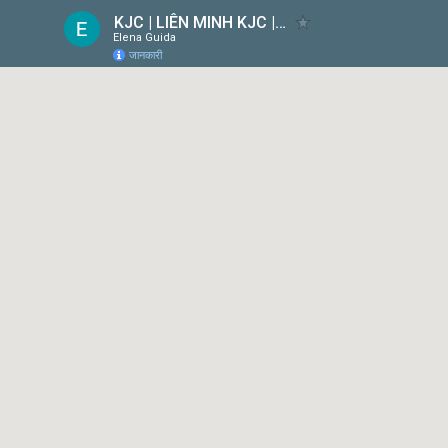
KJC | LIÊN MINH KJC | MỖI BƯỚC ĐI - MỖI Ý TƯỞNG
Elena Guida
जानकारी